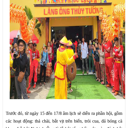
Trước đó, từ ngày 15 đến 17/8 âm lịch sẽ diễn ra phần hội, gồm
các hoạt động: thả chài, bắt vịt trên biển, trói cua, đá bóng cà