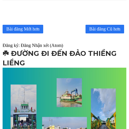
Bài đăng Mới hơn
Bài đăng Cũ hơn
Đăng ký:
Đăng Nhận xét (Atom)
☘️ ĐƯỜNG ĐI ĐẾN ĐẢO THIỀNG
LIỀNG