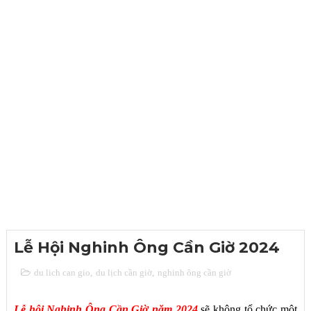
Lễ Hội Nghinh Ông Cần Giờ 2024
du lich can gio
,
du lịch cần giờ
,
nghinh ông cần giờ
Lễ hội Nghinh Ông Cần Giờ năm 2024
sẽ không tổ chức một