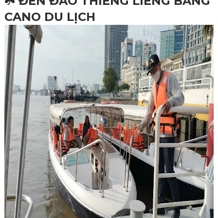
☘️ ĐẾN ĐẢO THIỀNG LIỀNG BẰNG
CANO DU LỊCH