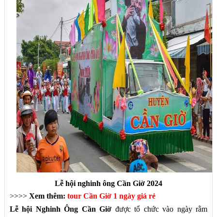
Lễ hội nghinh ông Cần Giờ 2024
>>>>
Xem thêm:
tour Cần Giờ 1 ngày giá rẻ
Lễ hội Nghinh Ông Cần Giờ
được tổ chức vào ngày rằm