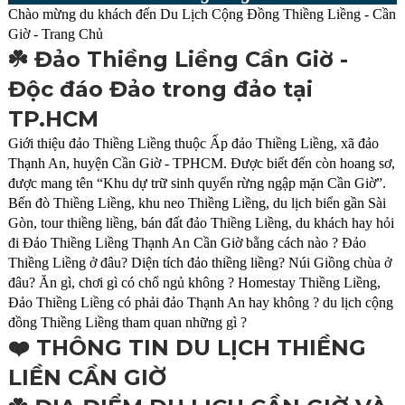
Chào mừng du khách đến Du Lịch Cộng Đồng Thiềng Liềng - Cần
Giờ - Trang Chủ
☘️ Đảo Thiềng Liềng Cần Giờ -
Độc đáo Đảo trong đảo tại
TP.HCM
Giới thiệu đảo Thiềng Liềng thuộc Ấp đảo Thiềng Liềng, xã đảo
Thạnh An, huyện Cần Giờ - TPHCM. Được biết đến còn hoang sơ,
được mang tên “Khu dự trữ sinh quyển rừng ngập mặn Cần Giờ”.
Bến đò Thiềng Liềng, khu neo Thiềng Liềng, du lịch biển gần Sài
Gòn, tour thiềng liềng, bán đất đảo Thiềng Liềng, du khách hay hỏi
đi Đảo Thiềng Liềng Thạnh An Cần Giờ bằng cách nào ? Đảo
Thiềng Liềng ở đâu? Diện tích đảo thiềng liềng? Núi Giồng chùa ở
đâu? Ăn gì, chơi gì có chổ ngủ không ? Homestay Thiềng Liềng,
Đảo Thiềng Liềng có phải đảo Thạnh An hay không ? du lịch cộng
đồng Thiềng Liềng tham quan những gì ?
❤️ THÔNG TIN DU LỊCH THIỀNG
LIỀN CẦN GIỜ