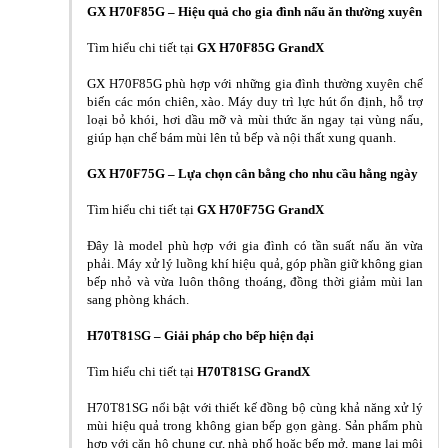
GX H70F85G – Hiệu quả cho gia đình nấu ăn thường xuyên
Tìm hiểu chi tiết tại
GX H70F85G GrandX
GX H70F85G phù hợp với những gia đình thường xuyên chế
biến các món chiên, xào. Máy duy trì lực hút ổn định, hỗ trợ
loại bỏ khói, hơi dầu mỡ và mùi thức ăn ngay tại vùng nấu,
giúp hạn chế bám mùi lên tủ bếp và nội thất xung quanh.
GX H70F75G – Lựa chọn cân bằng cho nhu cầu hằng ngày
Tìm hiểu chi tiết tại
GX H70F75G GrandX
Đây là model phù hợp với gia đình có tần suất nấu ăn vừa
phải. Máy xử lý luồng khí hiệu quả, góp phần giữ không gian
bếp nhỏ và vừa luôn thông thoáng, đồng thời giảm mùi lan
sang phòng khách.
H70T81SG – Giải pháp cho bếp hiện đại
Tìm hiểu chi tiết tại
H70T81SG GrandX
H70T81SG nổi bật với thiết kế đồng bộ cùng khả năng xử lý
mùi hiệu quả trong không gian bếp gọn gàng. Sản phẩm phù
hợp với căn hộ chung cư, nhà phố hoặc bếp mở, mang lại môi