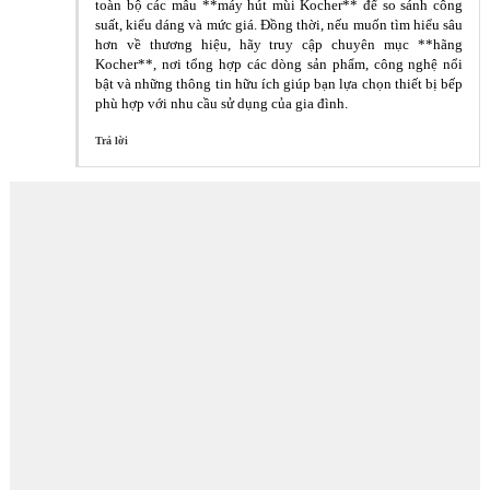
toàn bộ các mẫu **
máy hút mùi Kocher
** để so sánh công
suất, kiểu dáng và mức giá. Đồng thời, nếu muốn tìm hiểu sâu
hơn về thương hiệu, hãy truy cập chuyên mục **
hãng
Kocher
**, nơi tổng hợp các dòng sản phẩm, công nghệ nổi
bật và những thông tin hữu ích giúp bạn lựa chọn thiết bị bếp
phù hợp với nhu cầu sử dụng của gia đình.
Trả lời