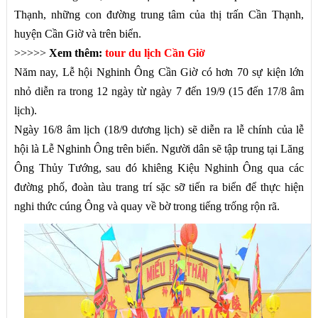
Thạnh, những con đường trung tâm của thị trấn Cần Thạnh,
huyện Cần Giờ và trên biển.
>>>>>
Xem thêm:
tour du lịch Cần Giờ
Năm nay, Lễ hội Nghinh Ông Cần Giờ có hơn 70 sự kiện lớn
nhỏ diễn ra trong 12 ngày từ ngày 7 đến 19/9 (15 đến 17/8 âm
lịch).
Ngày 16/8 âm lịch (18/9 dương lịch) sẽ diễn ra lễ chính của lễ
hội là Lễ Nghinh Ông trên biển. Người dân sẽ tập trung tại Lăng
Ông Thủy Tướng, sau đó khiêng Kiệu Nghinh Ông qua các
đường phố, đoàn tàu trang trí sặc sỡ tiến ra biển để thực hiện
nghi thức cúng Ông và quay về bờ trong tiếng trống rộn rã.