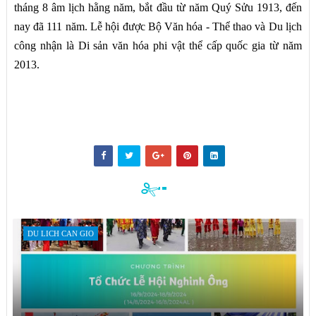
tháng 8 âm lịch hằng năm, bắt đầu từ năm Quý Sửu 1913, đến
nay đã 111 năm. Lễ hội được Bộ Văn hóa - Thể thao và Du lịch
công nhận là Di sản văn hóa phi vật thể cấp quốc gia từ năm
2013.
DU LICH CAN GIO