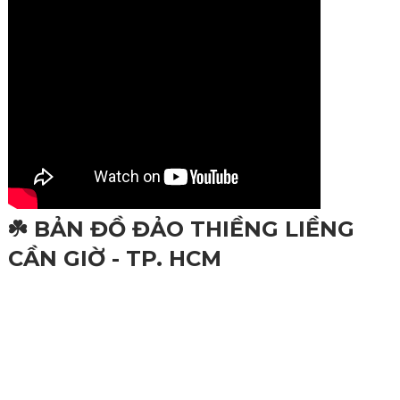
☘️ BẢN ĐỒ ĐẢO THIỀNG LIỀNG
CẦN GIỜ - TP. HCM