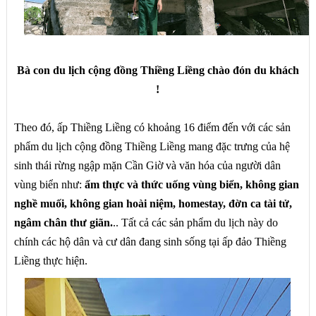
Bà con du lịch cộng đồng Thiềng Liềng chào đón du khách
!
Theo đó, ấp Thiềng Liềng có khoảng 16 điểm đến với các sản
phẩm du lịch cộng đồng Thiềng Liềng mang đặc trưng của hệ
sinh thái rừng ngập mặn Cần Giờ và văn hóa của người dân
vùng biển như:
ẩm thực và thức uống vùng biển, không gian
nghề muối, không gian hoài niệm, homestay, đờn ca tài tử,
ngâm chân thư giãn.
.. Tất cả các sản phẩm du lịch này do
chính các hộ dân và cư dân đang sinh sống tại ấp đảo Thiềng
Liềng thực hiện.