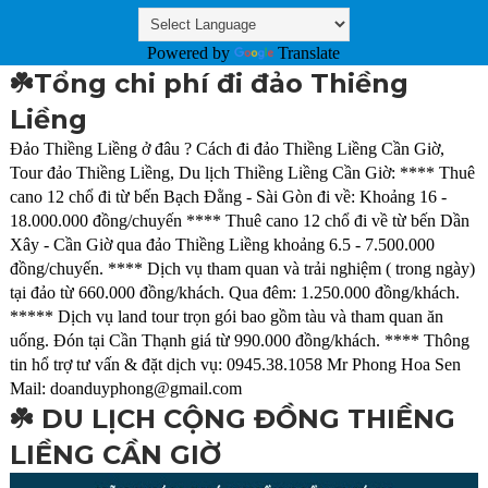
Powered by
Translate
☘️Tổng chi phí đi đảo Thiềng
Liềng
Đảo Thiềng Liềng ở đâu ? Cách đi đảo Thiềng Liềng Cần Giờ,
Tour đảo Thiềng Liềng, Du lịch Thiềng Liềng Cần Giờ: **** Thuê
cano 12 chổ đi từ bến Bạch Đằng - Sài Gòn đi về: Khoảng 16 -
18.000.000 đồng/chuyến **** Thuê cano 12 chổ đi về từ bến Dần
Xây - Cần Giờ qua đảo Thiềng Liềng khoảng 6.5 - 7.500.000
đồng/chuyến. **** Dịch vụ tham quan và trải nghiệm ( trong ngày)
tại đảo từ 660.000 đồng/khách. Qua đêm: 1.250.000 đồng/khách.
***** Dịch vụ land tour trọn gói bao gồm tàu và tham quan ăn
uống. Đón tại Cần Thạnh giá từ 990.000 đồng/khách. **** Thông
tin hổ trợ tư vấn & đặt dịch vụ: 0945.38.1058 Mr Phong Hoa Sen
Mail: doanduyphong@gmail.com
☘️ DU LỊCH CỘNG ĐỒNG THIỀNG
LIỀNG CẦN GIỜ