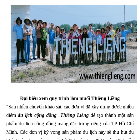
Đại biểu xem quy trình làm muối Thiềng Liềng
"Sau nhiều chuyến khảo sát, các đơn vị đã xây dựng được nhiều
điểm
du lịch cộng đồng Thiềng Liềng
để tạo thành một sản
phẩm du lịch cộng đồng mang đặc trưng riêng của TP Hồ Chí
Minh. Các đơn vị kỳ vọng sản phẩm du lịch này sẽ thu hút du