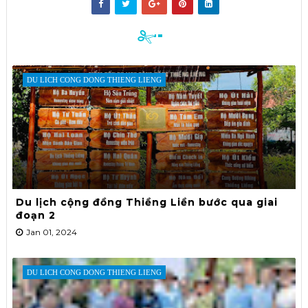
DU LICH CONG DONG THIENG LIENG
Du lịch cộng đồng Thiềng Liền bước qua giai
đoạn 2
Jan 01, 2024
DU LICH CONG DONG THIENG LIENG