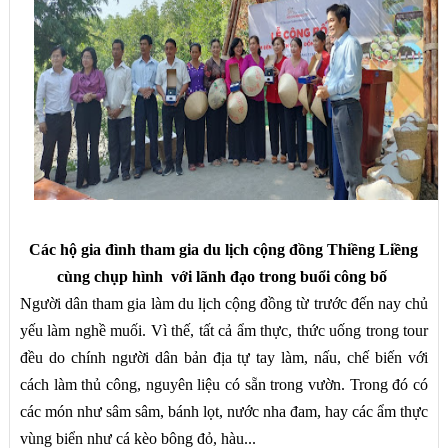
Các hộ gia đình tham gia du lịch cộng đồng Thiềng Liềng
cùng chụp hình với lãnh đạo trong buổi công bố
Người dân tham gia làm du lịch cộng đồng từ trước đến nay chủ
yếu làm nghề muối. Vì thế, tất cả ẩm thực, thức uống trong tour
đều do chính người dân bản địa tự tay làm, nấu, chế biến với
cách làm thủ công, nguyên liệu có sẵn trong vườn. Trong đó có
các món như sâm sâm, bánh lọt, nước nha đam, hay các ẩm thực
vùng biển như cá kèo bông đỏ, hàu...